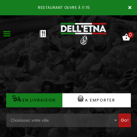
×
RESTAURANT OUVRE À 11:15
0
ACCUEIL
LA CARTE
VOTRE COMPTE
EN LIVRAISON
A EMPORTER
NOTRE RESTAURANT
Go!
VOS AVIS
MENTIONS LÉGALES