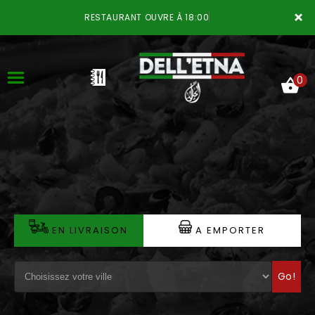
×
RESTAURANT OUVRE À 18:00
0
ACCUEIL
LA CARTE
VOTRE COMPTE
EN LIVRAISON
A EMPORTER
NOTRE RESTAURANT
Go!
VOS AVIS
MENTIONS LÉGALES