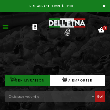
×
RESTAURANT OUVRE À 18:00
0
ACCUEIL
LA CARTE
VOTRE COMPTE
EN LIVRAISON
A EMPORTER
NOTRE RESTAURANT
Go!
VOS AVIS
MENTIONS LÉGALES