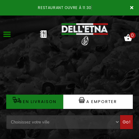
×
RESTAURANT OUVRE À 11:30
0
ACCUEIL
LA CARTE
VOTRE COMPTE
EN LIVRAISON
A EMPORTER
NOTRE RESTAURANT
Go!
VOS AVIS
MENTIONS LÉGALES