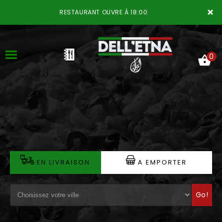
×
RESTAURANT OUVRE À 18:00
0
ACCUEIL
LA CARTE
VOTRE COMPTE
EN LIVRAISON
A EMPORTER
NOTRE RESTAURANT
Go!
VOS AVIS
MENTIONS LÉGALES